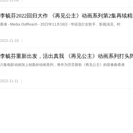
2022-12-06
李毓芬2022回归大作 《再见公主》动画系列第2集再续精
香港 - Media OutReach - 2022年11月18日 - 华语流行女歌手、影视演员、时
2022-11-18
李毓芬重新出发，活出真我 《再见公主》动画系列打头
神
六集电影动画加上创新的动画系列，将作为芬芬新歌《再见公主》的前奏曲香港
2022-11-11