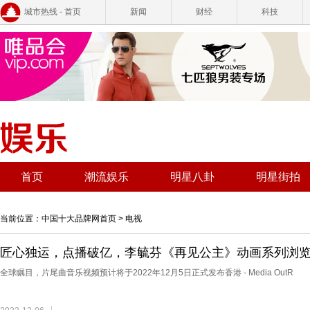
城市热线 - 首页
新闻
财经
科技
首页
潮流娱乐
明星八卦
明星街拍
当前位置：
中国十大品牌网首页
>
电视
匠心独运，点播破亿，李毓芬《再见公主》动画系列浏
全球瞩目，片尾曲音乐视频预计将于2022年12月5日正式发布香港 - Media OutR