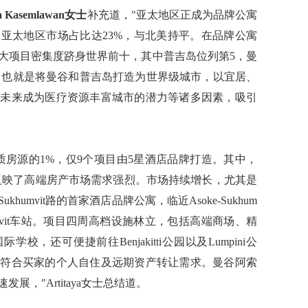
Kasemlawan女士
补充道，"亚太地区正成为品牌公寓
亚太地区市场占比达23%，与北美持平。在品牌公寓
大项目密集度跻身世界前十，其中普吉岛位列第5，曼
 的战略，也就是将曼谷和普吉岛打造为世界级城市，以宜居、
和未来成为医疗资源丰富城市的潜力等诸多因素，吸引
优质房源的1%，仅9个项目由5星酒店品牌打造。其中，
，反映了高端房产市场需求强烈。市场持续增长，尤其是
umvit路的首家酒店品牌公寓，临近Asoke-Sukhum
ukhumvit车站。项目四周高档设施林立，包括高端商场、精
，还可便捷前往Benjakitti公园以及Lumpini公
也符合买家的个人自住及远期资产转让需求。曼谷阿索
，"Artitaya女士总结道。