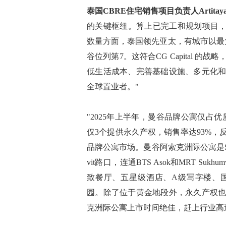
泰国CBRE住宅销售项目负责人Artitaya 
的关键枢纽。算上已完工和规划项目，
数量方面，泰国领先亚太，有城市以最
谷位列第7。这符合CG Capital
低生活成本、完善基础设施、多元化
全球置业者。"
"2025年上半年，曼谷品牌公寓仅占
仅3个提供永久产权，销售率达93%
品牌公寓市场。曼谷阿索克洲际公寓是Sukh
vit路口，连通BTS Asok和MRT S
致餐厅、五星级酒店、A级写字楼、国际学校
园。除了位于黄金地段外，永久产权
克洲际公寓上市时间绝佳，赶上行业高速发展