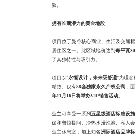
验。"
拥有长期潜力的黄金地段
项目位于曼谷核心商业、生活及交通
居住区之一。此区域地价达到
每平瓦3
了其独特性与吸引力。
项目以"
永恒设计，未来级舒适
"为理念
精致。仅有
88套独家永久产权公寓
，
年11月16日将举办VIP销售活动
。
业主可享受一系列
五星级酒店标准设
伽和普拉提间、冷热水浸泡池、私人
业主休息室，加上知名
洲际酒店品牌