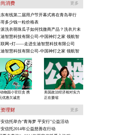
时尚消费
更多
山东有线第二届用户节开幕式将在青岛举行
伟哥多少钱一粒价格表
舒派洗衣萌珠瓜子如何找微商产品？洗衣片未
民生银行汇票式贷款上
生迪智慧科技有限公司-中国神灯之家 领航智
演罗生门
互联网+灯——走进生迪智慧科技有限公司
生迪智慧科技有限公司-中国神灯之家 领航智
动物园小官巨贪 携
美国政治经济相对实力
元优惠欠诚意
正在萎缩
投资理财
更多
平安信托举办“青海梦 平安行”公益活动
平安信托2014年公益慈善在行动