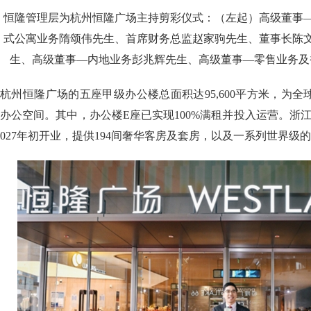
恒隆管理层为杭州恒隆广场主持剪彩仪式：（左起）高级董事
式公寓业务隋颂伟先生、首席财务总监赵家驹先生、董事长陈
生、高级董事—内地业务彭兆辉先生、高级董事—零售业务及香港业务M
杭州恒隆广场的五座甲级办公楼总面积达95,600平方米，为
办公空间。其中，办公楼E座已实现100%满租并投入运营。浙
027年初开业，提供194间奢华客房及套房，以及一系列世界级