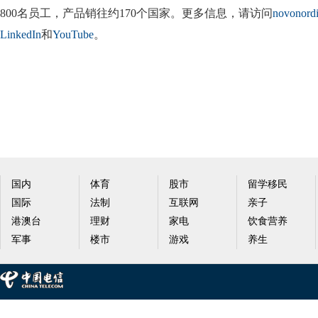
800名员工，产品销往约170个国家。更多信息，请访问
novonord
LinkedIn
和
YouTube
。
国内
体育
股市
留学移民
国际
法制
互联网
亲子
港澳台
理财
家电
饮食营养
军事
楼市
游戏
养生