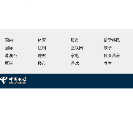
海战重创中国 西方将
明星纷纷狂野“湿身
星整容范本排名
国内
体育
股市
留学移民
国际
法制
互联网
亲子
港澳台
理财
家电
饮食营养
军事
楼市
游戏
养生