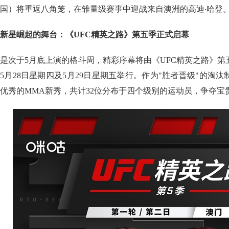
国）将重返八角笼，在雏量级赛事中迎战来自澳洲的高迪‧哈登
新星崛起的舞台：《UFC精英之路》第五季正式启幕
是次于5月底上演的格斗周，精彩序幕将由《UFC精英之路》
5月28日星期四及5月29日星期五举行。作为"胜者晋级"的淘
优秀的MMA新秀，共计32位分布于四个级别的运动员，争夺宝贵