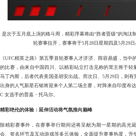
是次于五月底上演的格斗周，精彩序幕将由“胜者晋级”的淘汰制
轮赛事拉开，赛事将于5月28日星期四及5月29
《UFC精英之路》第五季首轮赛事人才济济、阵容鼎盛，当中的重点
的比赛，由来自中国四川、以精彩站立打击见称的茸主将于轻
马丁内斯，后者代表美国圣胡安出战。而次日、5月29日，则
出身的人气新星石铭将迎来个人第二场主赛，对阵来自印度布达
C 女选手的普嘉・托马尔。
精彩绝伦的体验：延伸活动将气氛推向巅峰
除精彩赛事外，在赛事举行期间还将呈献为期一星期的高光
会、签名环节及互动游戏等多元体验，全面提升赛事热度，升