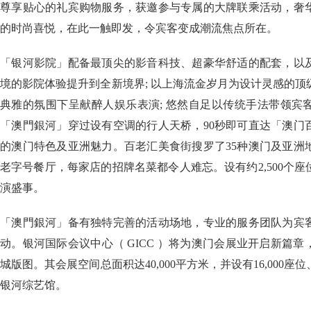
尊享贴心的礼宾购物服务，获邀参与专属的大牌联乘活动，奢
的时尚喜悦，在此一触即发，令宾客变成潮流焦点所在。
「银河影院」配备最顶尖的影音科技、超豪华舒适的配套，以
境的影院体验提升到全新境界; 以上海流金岁月为设计灵感的
典雅的氛围下呈献醉人娱乐表演; 悠然自足以传统手法带领宾
「澳門銀河」穿过设有空调的行人天桥，90秒即可直达「澳门
的澳门特色及亚洲魅力。百老汇美食街搜罗了35种澳门及亚洲
老字号餐厅，每家店的招牌名菜都令人难忘。设有约2,500个
演盛事。
「澳門銀河」备有独特完善的活动场地，专业的服务团队为宾
动。银河国际会议中心（ GICC ）将为澳门会展业开启新篇
城版图。其会展空间总面积达40,000平方米，并设有16,000
银河综艺馆。