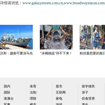
详情请浏览：
www.galaxyresorts.com.cn
,
www.broadwaymacau.com
汉和：越南可重演马岛
“冰桶挑战”停不下来！
粉丝最想要的脸
海战重创中国 西方将
明星纷纷狂野“湿身
星整容范本排名
国内
体育
股市
留学移民
国际
法制
互联网
亲子
港澳台
理财
家电
饮食营养
军事
楼市
游戏
养生