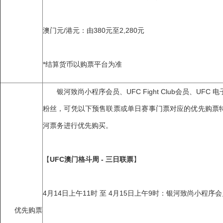
澳门元/港元：由380元至2,280元
*结算货币以购票平台为准
银河致尚小程序会员、UFC Fight Club会员、UFC
粉丝，可凭以下预售联票或单日赛事门票对应的优先购票
河票务进行优先购买。
【
UFC澳门格斗周 - 三日联票
】
4月14日上午11时 至 4月15日上午9时：银河致尚小程序会员、U
优先购票