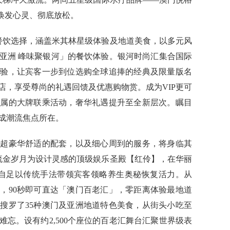
焕发心灵、彻底放松。
个餐饮选择，涵盖米其林星级体验及地道美食，以多元风
亚洲 峰味聚银河」的餐饮体验。银河时尚汇集合国际
体验，让宾客一步到位选购全球追捧的经典及限量版名
店，享受尊尚的礼遇回馈及优惠购物赏。成为VIP更可
专属的大牌联乘活动，奢华礼遇提升至全新层次。瞩目
成潮流焦点所在。
、超豪华舒适的配套，以及细心周到的服务，将身临其
海流金岁月为设计灵感的顶级娱乐圣殿【红伶】，在华丽
然自足以传统手法带领宾客领略养生奥秘恢复活力。从
，90秒即可直达「澳门百老汇」，零距离体验最地道
搜罗了35种澳门及亚洲地道特色美食，从街头小吃至
忘。设有约2,500个座位的百老汇舞台汇聚世界级表