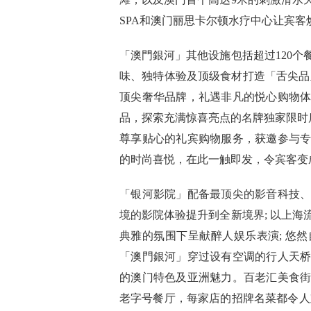
SPA和澳门丽思卡尔顿水疗中心让宾客
「澳門銀河」其他设施包括超过120
味、独特体验及顶级食材打造「舌尖品
顶尖奢华品牌，礼遇非凡的悦心购物
品，探索充满惊喜亮点的名牌独家限时
尊享贴心的礼宾购物服务，获邀参与
的时尚喜悦，在此一触即发，令宾客变
「银河影院」配备最顶尖的影音科技
境的影院体验提升到全新境界; 以上
典雅的氛围下呈献醉人娱乐表演; 悠
「澳門銀河」穿过设有空调的行人天桥
的澳门特色及亚洲魅力。百老汇美食街
老字号餐厅，每家店的招牌名菜都令人难