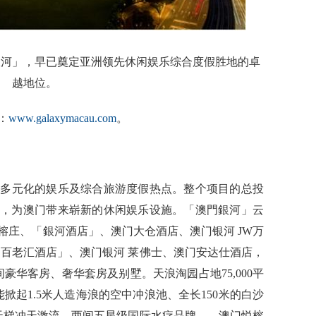
門銀河」，早已奠定亚洲领先休闲娱乐综合度假胜地的卓
越地位。
：
www.galaxymacau.com
。
最多元化的娱乐及综合旅游度假热点。整个项目的总投
方米，为澳门带来崭新的休闲娱乐设施。「澳門銀河」云
榕庄、「銀河酒店」、澳门大仓酒店、澳门银河 JW万
「百老汇酒店」、澳门银河 莱佛士、澳门安达仕酒店，
0间豪华客房、奢华套房及别墅。天浪淘园占地75,000平
掀起1.5米人造海浪的空中冲浪池、全长150米的白沙
天梯冲天激流。两间五星级国际水疗品牌——澳门悦榕