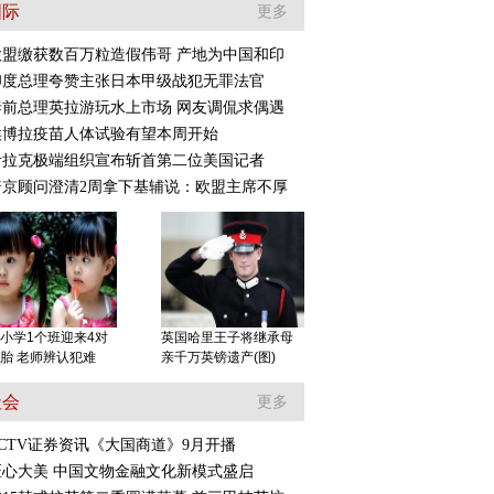
国际
更多
欧盟缴获数百万粒造假伟哥 产地为中国和印
印度总理夸赞主张日本甲级战犯无罪法官
泰前总理英拉游玩水上市场 网友调侃求偶遇
:作为队长表现不好
恒大队友调侃刘健:还敢
埃博拉疫苗人体试验有望本周开始
担责任 不在乎批
接受采访
伊拉克极端组织宣布斩首第二位美国记者
普京顾问澄清2周拿下基辅说：欧盟主席不厚
小学1个班迎来4对
英国哈里王子将继承母
胎 老师辨认犯难
亲千万英镑遗产(图)
社会
更多
CCTV证券资讯《大国商道》9月开播
匠心大美 中国文物金融文化新模式盛启