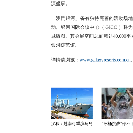
演盛事。
「澳門銀河」备有独特完善的活动场
动。银河国际会议中心（ GICC ）
城版图。其会展空间总面积达40,000
银河综艺馆。
详情请浏览：
www.galaxyresorts.com.cn
,
汉和：越南可重演马岛
“冰桶挑战”停不
海战重创中国 西方将
明星纷纷狂野“