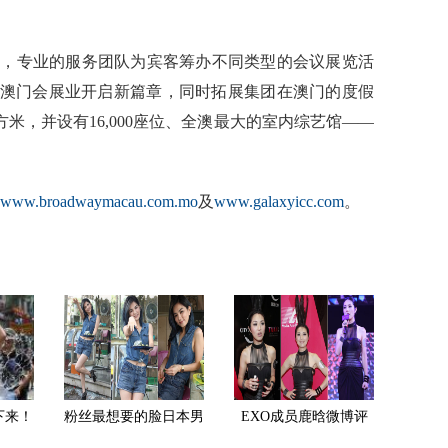
地，专业的服务团队为宾客筹办不同类型的会议展览活
将为澳门会展业开启新篇章，同时拓展集团在澳门的度假
平方米，并设有16,000座位、全澳最大的室内综艺馆——
www.broadwaymacau.com.mo
及
www.galaxyicc.com
。
下来！
粉丝最想要的脸日本男
EXO成员鹿晗微博评
湿身
星整容范本排名出炉粉
论量创世界纪录 达