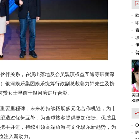
鲁尼
愿承
略伙伴关系，在演出落地及会员观演权益互通等层面深
起）银河娱乐集团娱乐统筹行政副总裁姜力铎先生及携
何赟女士早前于银河演讲厅合影。
美国
双胞
的重要里程碑，未来将持续拓展多元化合作机遇，为市
期望透过优势互补，为全球旅客提供更加便捷、优质且
将携手并进，持续引领高端旅游与文化娱乐新趋势，为
位注入新动力。