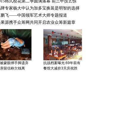
2015韩式校花第二季圆满落幕 前三甲技艺惊
英国明星女舰长涉嫌与
品牌专家杨大中认为加多宝换装是明智的选择
已婚下属存私情被停职
王鹏飞——中国领军艺术大师专题报道
美果源携手众筹网共同开启农业众筹新篇章
被蒙眼绑手脚遗弃
抗战档案曝光:69年前有
亲留信称欠钱离
餐馆大减价3天庆祝胜
院:中小学可放春假
福建念斌投毒案终审宣
家长带薪休假
判被告无罪 曾4次判死