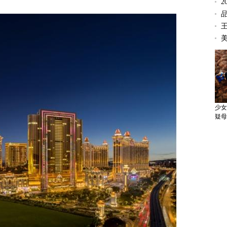
少女
疑母
国务
以便