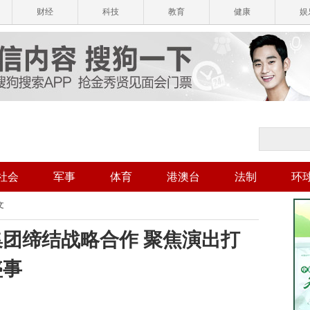
财经
科技
教育
健康
娱
社会
军事
体育
港澳台
法制
环
文
团缔结战略合作 聚焦演出打
盛事