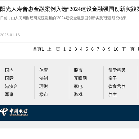
阳光人寿普惠金融案例入选“2024建设金融强国创新实践
日前，由人民网财经研究院发起的“2024建设金融强国创新实践”课题研究结果
2025-01-16
首页1
上一页
1
2
3
4
5
6
7
8
9
10
下一页
国内
体育
股市
留学移民
国际
法制
互联网
亲子
港澳台
理财
家电
饮食营养
军事
楼市
游戏
养生