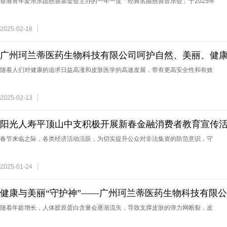
香港青年爱乐乐团慈善基金会主办的一年一度「经典名曲慈善音乐会」于2025年
2025-02-18
广州珂兰蒂医药生物科技有限公司呵护自然、美丽、健
随着人们对健康的追求日益高涨和皮肤医学的高速发展，带有更高安全性和有效
2025-02-13
阳光人寿平顶山中支积极开展新春金融消费者教育宣传
春节来临之际，各类经济活动活跃，为切实提升公众对非法集资的防范意识，守
2025-01-24
健康与美丽“守护神”——广州珂兰蒂医药生物科技有限
出
随着年龄增长，人体胶原蛋白含量会逐渐流失，导致支撑皮肤的弹力网断裂，皮