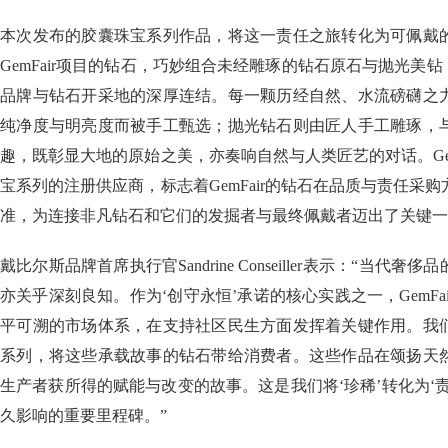
本次发布的胶囊珠宝系列作品，将这一责任之旅转化为可佩戴
GemFair项目的钻石，巧妙组合未经雕琢的钻石原石与抛光美钻
品牌与钻石开采地的深厚连结。每一颗历经自然、水流磅礴之
纯净度与明亮度而被手工甄选；抛光钻石则由匠人手工雕琢，
趣，既彰显大地的原始之美，亦奏响自然与人类匠艺的对话。Gem
宝系列的注册供应商，标志着GemFair的钻石在品质与责任采
准，为连接非凡钻石和它们的发掘者与最终佩戴者迈出了关键一
戴比尔斯品牌首席执行官Sandrine Conseiller表示：“当
亦关乎深刻良知。作为‘创守永恒’承诺的核心实践之一，GemFa
平可溯的市场体系，在支持社区民生方面发挥着关键作用。我
系列，将这些承载故事的钻石带给消费者。这些作品在颂扬天
生产者获所得的赋能与改变的故事。这是我们将‘珍稀’转化为‘
久影响的重要里程碑。”