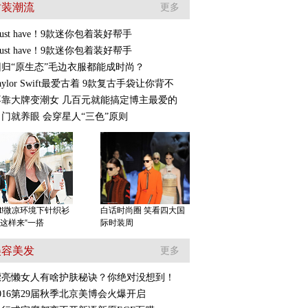
时装潮流
更多
ust have！9款迷你包着装好帮手
ust have！9款迷你包着装好帮手
回归“原生态”毛边衣服都能成时尚？
aylor Swift最爱古着 9款复古手袋让你背不
不靠大牌变潮女 几百元就能搞定博主最爱的
出门就养眼 会穿星人“三色”原则
y it!微凉环境下针织衫
白话时尚圈 笑看四大国
这样来“一搭
际时装周
美容美发
更多
漂亮懒女人有啥护肤秘诀？你绝对没想到！
016第29届秋季北京美博会火爆开启