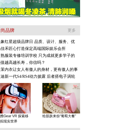
时尚品牌
更多
圣象红星超级品牌日 品质、设计、服务、优
禹佳禾匠心打造保定高端国际娱乐会所
常熟服装专修培训学校 只为成就更多学子的
颜值越高越长寿，你信吗？
迪茉内衣让女人有傲人的身材，更有傲人的事
迪新一代S4/RS4动力披露 后者搭电子涡轮
携Gear VR 探索移
给肌肤来份“葡萄大餐”
拟现实世界