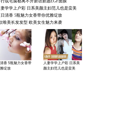
出行或宅腐都离不开新语新愿EGF面膜
人妻学学上户彩 日系美颜主妇范儿也是蛮美
夏日清香 5瓶魅力女香带你优雅绽放
9款唯美长发发型 欧美女生魅力来袭
清香 5瓶魅力女香带
人妻学学上户彩 日系美
雅绽放
颜主妇范儿也是蛮美