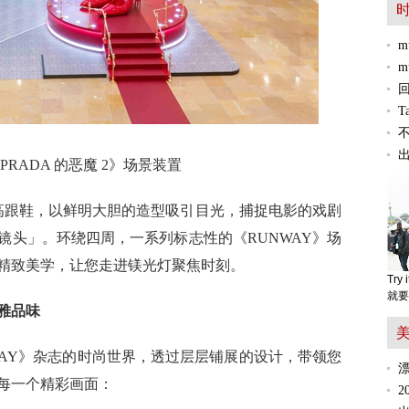
m
m
T
PRADA 的恶魔 2》场景装置
高跟鞋，以鲜明大胆的造型吸引目光，捕捉电影的戏剧
镜头」。环绕四周，一系列标志性的《RUNWAY》场
精致美学，让您走进镁光灯聚焦时刻。
Tr
就要
雅品味
WAY》杂志的时尚世界，透过层层铺展的设计，带领您
每一个精彩画面：
2