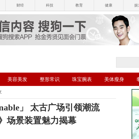
财经
科技
教育
健康
娱
美容美发
整形常识
珠宝腕表
美体瘦身
文
ashionable」 太古广场引领潮流
 2》场景装置魅力揭幕