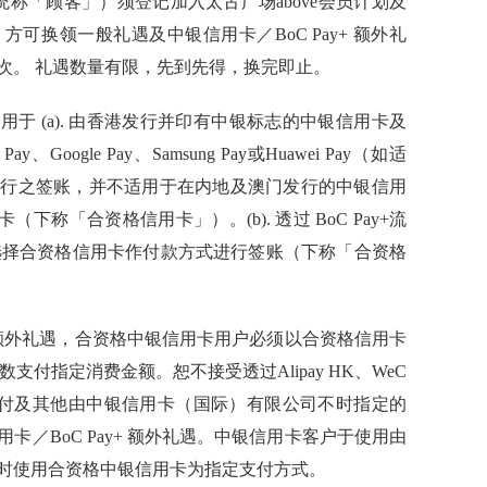
称「顾客」）须登记加入太古广场above会员计划及
可换领一般礼遇及中银信用卡／BoC Pay+ 额外礼
次。 礼遇数量有限，先到先得，换完即止。
只适用于 (a). 由香港发行并印有中银标志的中银信用卡及
oogle Pay、Samsung Pay或Huawei Pay（如适
进行之签账，并不适用于在内地及澳门发行的中银信用
（下称「合资格信用卡」）。(b). 透过 BoC Pay+流
），选择合资格信用卡作付款方式进行签账（下称「合资格
+ 额外礼遇，合资格中银信用卡用户必须以合资格信用卡
数支付指定消费金额。恕不接受透过Alipay HK、WeC
、云闪付及其他由中银信用卡（国际）有限公司不时指定的
／BoC Pay+ 额外礼遇。中银信用卡客户于使用由
时使用合资格中银信用卡为指定支付方式。