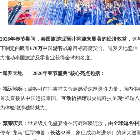
2026年春节期间，泰国旅游业预计将迎来显著的经济效益
，这
下制定的吸引
670万中国游客
战略目标高度契合。暹罗天地坚信
力推动泰国旅游及零售业获得全球知名度。
“暹罗天地——2026年春节盛典”核心亮点包括：
· 福运地标
：游客可前往吉祥关帝庙感受深厚灵性力量，庙内供
首次直接从中国运抵泰国。
互动祈福馆
以尖端科技呈现“祥瑞
为体验增添独特魅力。
· 繁荣庆典
：世界级文化盛宴将在河畔璀璨绽放，由
全球知名中
传奇“龙马”巨型神兽（
长达32米
，象征成功与进步）的盛大巡游。