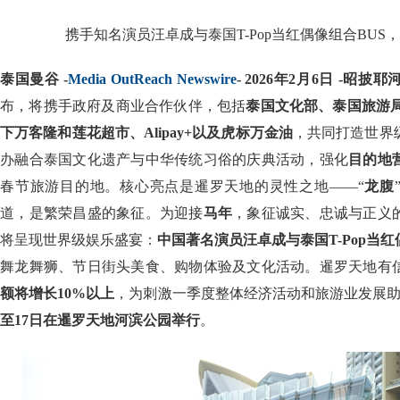
携手知名演员汪卓成与泰国T-Pop当红偶像组合BUS
泰国曼谷 -
Media OutReach Newswire
- 2026年2月6日 -
布，将携手政府及商业合作伙伴，包括
泰国文化部、泰国旅游局
下万客隆和莲花超市、Alipay+以及虎标万金油
，共同打造世界
办融合泰国文化遗产与中华传统习俗的庆典活动，强化
目的地
春节旅游目的地。核心亮点是暹罗天地的灵性之地——“
龙腹
道，是繁荣昌盛的象征。为迎接
马年
，象征诚实、忠诚与正义
将呈现世界级娱乐盛宴：
中国著名演员汪卓成与泰国T-Pop当红
舞龙舞狮、节日街头美食、购物体验及文化活动。暹罗天地有
额将增长10%以上
，为刺激一季度整体经济活动和旅游业发展
至17日在暹罗天地河滨公园举行
。