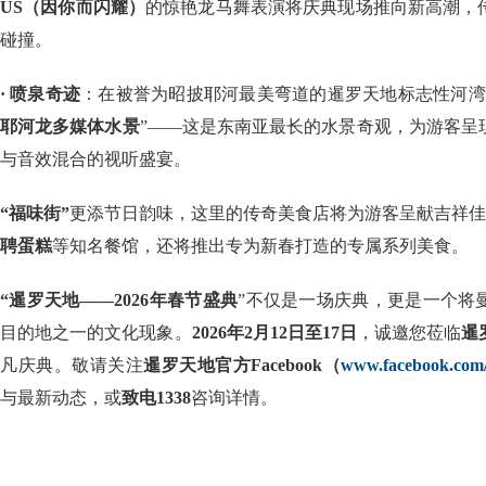
US（因你而闪耀）
的惊艳龙马舞表演将庆典现场推向新高潮，
碰撞。
· 喷泉奇迹
：在被誉为昭披耶河最美弯道的暹罗天地标志性河湾
耶河龙多媒体水景
”——这是东南亚最长的水景奇观，为游客呈
与音效混合的视听盛宴。
“福味街”
更添节日韵味，这里的传奇美食店将为游客呈献吉祥佳
聘蛋糕
等知名餐馆，还将推出专为新春打造的专属系列美食。
“暹罗天地——2026年春节盛典
”不仅是一场庆典，更是一个将
目的地之一的文化现象。
2026年2月12日至17日
，诚邀您莅临
暹
凡庆典。敬请关注
暹罗天地官方Facebook（
www.facebook.co
与最新动态，或
致电1338
咨询详情。