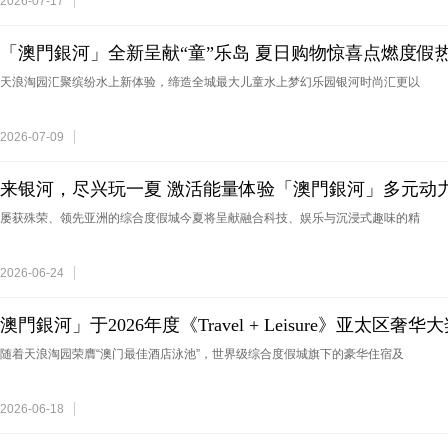
2026-07-17
「澳門銀河」全新呈献“童”乐岛 夏日购物惊喜点燃度假
天浪淘园汇聚缤纷水上新体验，缔造全城最大儿童水上梦幻乐园银河时尚汇更以
2026-07-09
来银河，尽兴玩一夏 激活能量体验「澳門銀河」多元动
屡获殊荣、领先亚洲的综合度假城今夏将呈献融合科技、娱乐与沉浸式趣味的精
2026-06-24
澳門銀河」于2026年度《Travel + Leisure》亚太区
多项殊荣再度巩固亚洲领
随着天浪淘园荣膺“澳门最佳酒店泳池”，世界级综合度假城旗下的豪华住宿及
2026-06-18