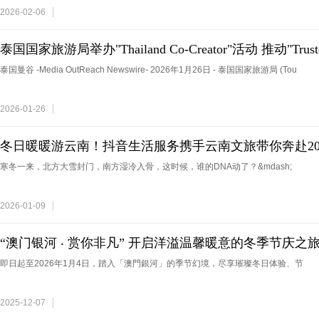
2026-02-06
泰国国家旅游局举办"Thailand Co-Creator"活动 推动"Trust
泰国高品质休闲旅游目的地定位
泰国曼谷 -Media OutReach Newswire- 2026年1月26日 - 泰国国家旅游局 (Tou
2026-01-26
冬日暖暖游云南！抖音生活服务携手云南文旅带你奔赴2
寒冬一来，北方大雪封门，南方湿冷入骨，这时候，谁的DNA动了？&mdash;
2026-01-09
“澳门银河 ‧ 赏你非凡” 开启洋溢温馨暖意的冬季节庆之
即日起至2026年1月4日，踏入「澳門銀河」的季节幻境，尽享璀璨冬日体验、节
2025-12-07