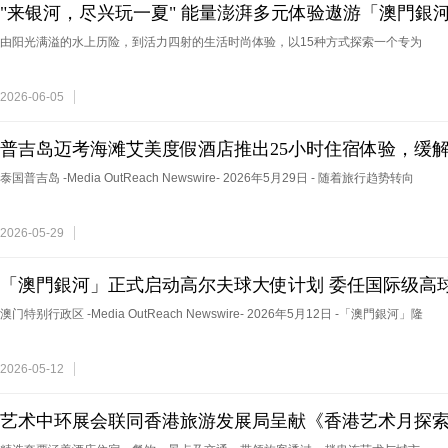
"来银河，尽兴玩一夏" 能量澎湃多元体验遨游「澳門銀
由阳光满溢的水上历险，到活力四射的生活时尚体验，以15种方式探索一个专为
2026-06-05
普吉岛迈考海滩艾美度假酒店推出25小时住宿体验，缓解
泰国普吉岛 -Media OutReach Newswire- 2026年5月29日 - 随着旅行趋势转向
2026-05-29
「澳門銀河」正式启动高尔夫球大使计划 委任国际级高球
章
澳门特别行政区 -Media OutReach Newswire- 2026年5月12日 -「澳門銀河」隆
2026-05-12
艺术中环展会联同香港旅游发展局呈献《香港艺术月探索