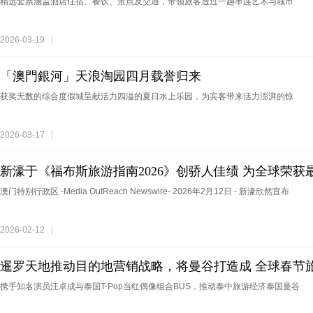
验套票 相约旅客于香港艺术月 展开连结艺术与城市的文
精选套票涵盖酒店住宿、餐饮、景点及交通，带领旅客透过一趟串连艺术与城市
2026-03-19
「澳門銀河」天浪淘园四月载誉归来
获奖无数的综合度假城呈献活力四溢的夏日水上乐园，为宾客带来活力澎湃的惊
2026-03-17
新濠于《福布斯旅游指南2026》创骄人佳绩 为全球荣
村营运商
澳门特别行政区 -Media OutReach Newswire- 2026年2月12日 - 新濠欣然宣布
2026-02-12
暹罗天地推动目的地营销战略，将曼谷打造成 全球春节
携手知名演员汪卓成与泰国T-Pop当红偶像组合BUS，推动泰中旅游经济泰国曼谷